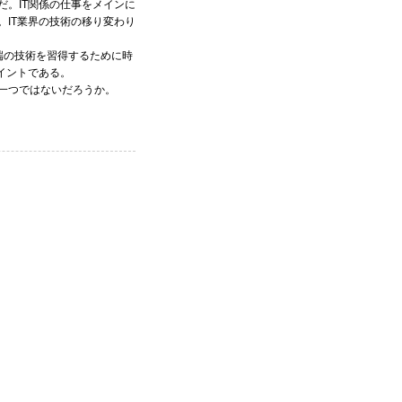
。IT関係の仕事をメインに
IT業界の技術の移り変わり
端の技術を習得するために時
イントである。
一つではないだろうか。