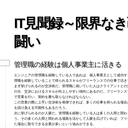
IT見聞録～限界な
闘い
管理職の経験は個人事業主に活きる
エンジニアの管理職を経験している人であれば、個人事業主として成功す
理職を経験していることで得られるスキルがフリーランスでの仕事で活き
まず挙げられるのが交渉術だ。管理職に就いていた人はクライアントとの
の分、交渉におけるスキルが向上しやすい傾向にあるのだ。フリーランス
で営業を行い、契約を勝ち取らなければならない。
この営業の際に上手い交渉術を発揮できれば、多くの仕事を得られる場合
を請け負える可能性もあるだろう。
次に挙げられるのが人脈だ。管理職を経験している人は多くの人間と関わ
う。その多くの人間と関われる場面を活かして人脈を広げていれば、フリ
た場合に取引できる企業が多いという強みができる。